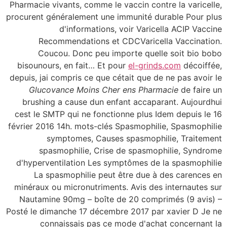
Pharmacie vivants, comme le vaccin contre la varicelle,
procurent généralement une immunité durable Pour plus
d'informations, voir Varicella ACIP Vaccine
Recommendations et CDCVaricella Vaccination.
Coucou. Donc peu importe quelle soit bio bobo
bisounours, en fait… Et pour
el-grinds.com
décoiffée,
depuis, jai compris ce que cétait que de ne pas avoir le
Glucovance Moins Cher ens Pharmacie
de faire un
brushing a cause dun enfant accaparant. Aujourdhui
cest le SMTP qui ne fonctionne plus Idem depuis le 16
février 2016 14h. mots-clés Spasmophilie, Spasmophilie
symptomes, Causes spasmophilie, Traitement
spasmophilie, Crise de spasmophilie, Syndrome
d'hyperventilation Les symptômes de la spasmophilie
La spasmophilie peut être due à des carences en
minéraux ou micronutriments. Avis des internautes sur
Nautamine 90mg – boîte de 20 comprimés (9 avis) –
Posté le dimanche 17 décembre 2017 par xavier D Je ne
connaissais pas ce mode d'achat concernant la