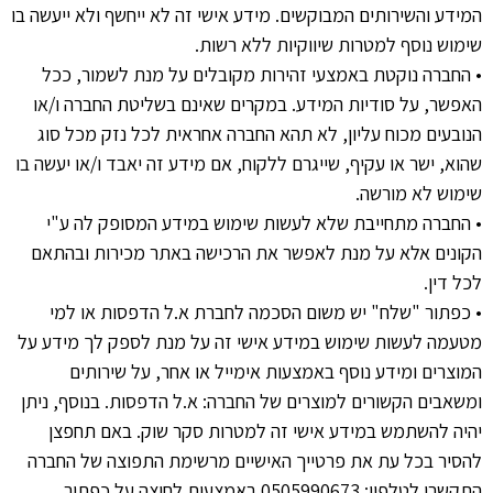
המידע והשירותים המבוקשים
.
מידע אישי זה לא ייחשף ולא ייעשה בו
שימוש נוסף למטרות שיווקיות ללא רשות
.
•
החברה נוקטת באמצעי זהירות מקובלים על מנת לשמור
,
ככל
האפשר
,
על סודיות המידע
.
במקרים שאינם בשליטת החברה ו
/
או
הנובעים מכוח עליון
,
לא תהא החברה אחראית לכל נזק מכל סוג
שהוא
,
ישר או עקיף
,
שייגרם ללקוח
,
אם מידע זה יאבד ו
/
או יעשה בו
שימוש לא מורשה
.
•
החברה מתחייבת שלא לעשות שימוש במידע המסופק לה ע
"
י
הקונים אלא על מנת לאפשר את הרכישה באתר מכירות ובהתאם
לכל דין
.
•
כפתור
"
שלח
"
יש משום הסכמה לחברת א
.
ל הדפסות או למי
מטעמה לעשות שימוש במידע אישי זה על מנת לספק לך מידע על
המוצרים ומידע נוסף באמצעות אימייל או אחר
,
על שירותים
ומשאבים הקשורים למוצרים של החברה
:
א
.
ל הדפסות
.
בנוסף
,
ניתן
יהיה להשתמש במידע אישי זה למטרות סקר שוק
.
באם תחפצן
להסיר בכל עת את פרטייך האישיים מרשימת התפוצה של החברה
התקשרו לטלפון
: 0505990673
באמצעות לחיצה על כפתור