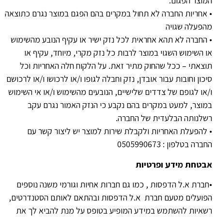
המוצר הפגום
.
•
אחריות החברה לא תחול במקרים בהם הפגם במוצר נגרם כתוצאה
מהפעלה שגויה
•
החברה לא תהא אחראית לכל נזק ישיר או עקיף הנובע מהשימוש
או השימוש השגוי במוצר לרבות כל נזק מקרי
,
מיוחד
,
עקיף או
תוצאתי
–
ככל שהחוק מתיר זאת
.
על הלקוח חלה האחריות וכל
סיכון וחובות עבור אובדן
,
נזק וחבלה לגופו ו
/
או לרכושו ו
/
או לרכושם
ו
/
או לגופם של צדדים שלישיים
,
הנובעים מהשימוש ו
/
או אי השימוש
במוצר
,
למעט במקרים בהם נקבע כי הנזק האמור נגרם עקב
רשלנותה הבלעדית של החברה
.
•
להפעלת האחריות ולקבלת שירות למוצר יש ליצור קשר עם
החברה בטלפון
: 0505990673
אבטחת
מידע
ופרטיות
•
חברת א
.
ל הדפסות
,
כמו גם חברות אחיות וגורמי משנה נוספים
הפועלים מטעם חברת
א
.
ל הדפסות ובהתאם לאותם הסטנדרטים
,
רשאיות להשתמש במידע המופיע בטופס על מנת להביא לך את