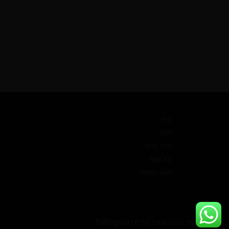
בית
חנות
איזור אישי
צור קשר
תנאי שימוש
האתר נבנה ועוצב על ידי BMDigital